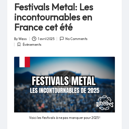
in
Festivals Metal: Les
incontournables en
France cet été
By
Wass
1 avril 2025
No Comments
Posted
Événements
by
Posted
in
Voici les festivals à ne pas manquer pour 2025 !