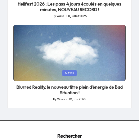
Hellfest 2026 : Les pass 4 jours écoulés en quelques
minutes, NOUVEAU RECORD !
By
Wass
8 juillet 2025
Posted
by
Posted
News
in
Blurred Reality, le nouveau titre plein d’énergie de Bad
Situation !
By
Wass
10 juin 2025
Posted
by
Rechercher