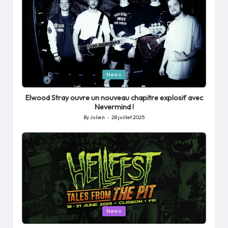
Posted
News
in
Elwood Stray ouvre un nouveau chapitre explosif avec
Nevermind !
By
Julien
28 juillet 2025
Posted
by
Posted
News
in