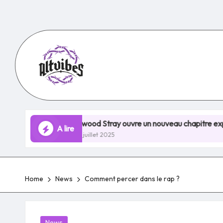
Skip
to
content
Elwood Stray ouvre un nouveau chapitre explosif avec Neve
A lire
28 juillet 2025
Home
News
Comment percer dans le rap ?
Posted
News