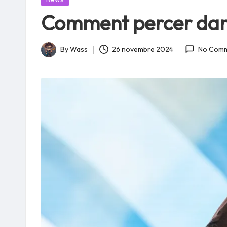
in
Comment percer dans
By
Wass
26 novembre 2024
No Comm
Posted
by