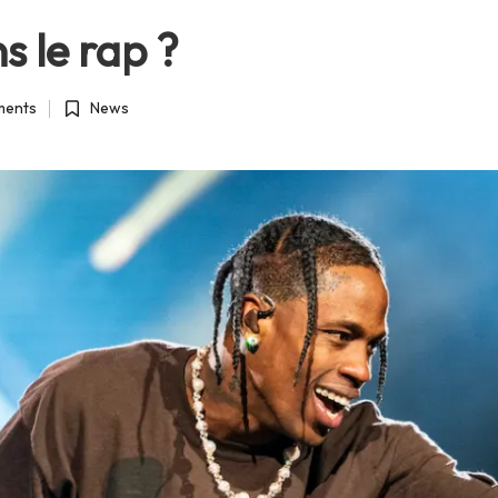
 le rap ?
ents
News
Posted
in