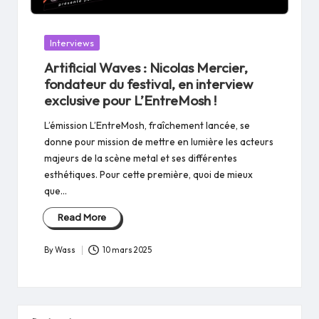
Posted
Interviews
in
Artificial Waves : Nicolas Mercier,
fondateur du festival, en interview
exclusive pour L’EntreMosh !
L’émission L’EntreMosh, fraîchement lancée, se
donne pour mission de mettre en lumière les acteurs
majeurs de la scène metal et ses différentes
esthétiques. Pour cette première, quoi de mieux
que…
Read More
By
Wass
10 mars 2025
Posted
by