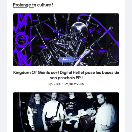
Prolonge ta culture !
Posted
News
in
Kingdom Of Giants sort Digital Hell et pose les bases de
son prochain EP !
By
Julien
29 juillet 2025
Posted
by