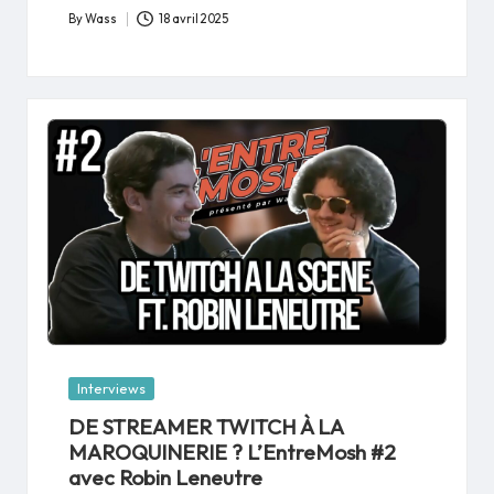
By
Wass
18 avril 2025
Posted
by
Posted
Interviews
in
DE STREAMER TWITCH À LA
MAROQUINERIE ? L’EntreMosh #2
avec Robin Leneutre