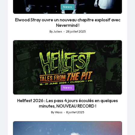
Posted
News
in
Elwood Stray ouvre un nouveau chapitre explosif avec
Nevermind !
By
Julien
28 juillet 2025
Posted
by
Posted
News
in
Hellfest 2026 : Les pass 4 jours écoulés en quelques
minutes, NOUVEAU RECORD !
By
Wass
8 juillet 2025
Posted
by