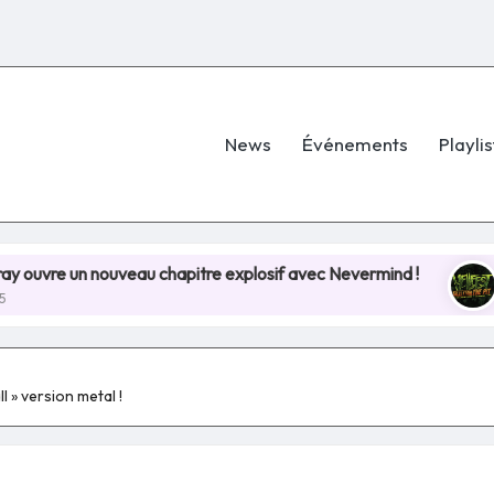
News
Événements
Playlis
nouveau chapitre explosif avec Nevermind !
Hellfest 
8 juillet 202
 » version metal !