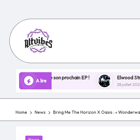
Skip
to
content
les bases de son prochain EP !
Elwood Stray ouvre un 
A lire
28 juillet 2025
Home
News
Bring Me The Horizon X Oasis : « Wonderwall
Posted
News