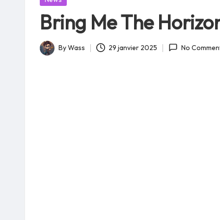
in
Bring Me The Horizon
By
Wass
29 janvier 2025
No Commen
Posted
by