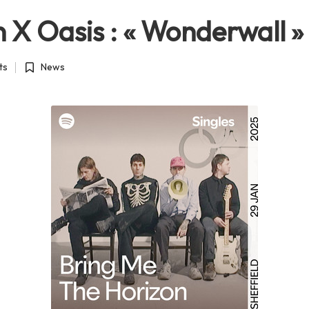
 X Oasis : « Wonderwall » 
ts
News
Posted
in