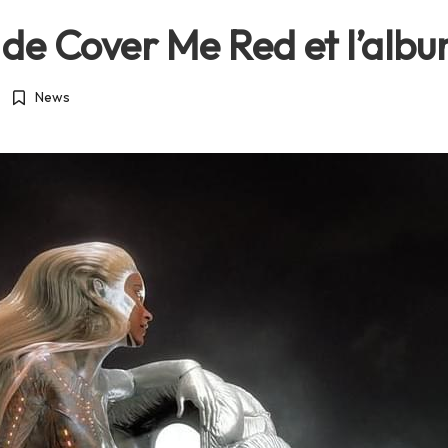
ip de Cover Me Red et l’alb
News
Posted
in