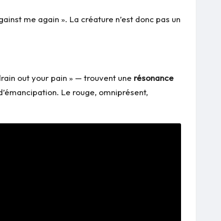
gainst me again ». La créature n’est donc pas un
drain out your pain » — trouvent une
résonance
 d’émancipation. Le rouge, omniprésent,