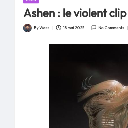
in
Ashen : le violent cl
By
Wass
18 mai 2025
No Comments
Posted
by