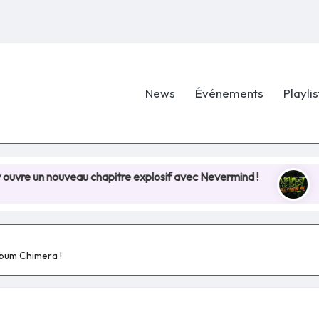
News
Événements
Playlis
eau chapitre explosif avec Nevermind !
Hellfest 202
8 juillet 2025
album Chimera !