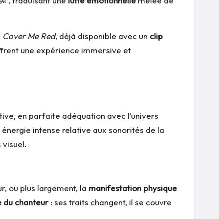
e
« , traduisant une
lutte émotionnelle
mêlée de
e
Cover Me Red
, déjà disponible avec un
clip
frent une expérience immersive et
ive, en parfaite adéquation avec l’univers
nergie intense relative aux sonorités de la
 visuel.
r, ou plus largement, la
manifestation physique
e du chanteur
: ses traits changent, il se couvre