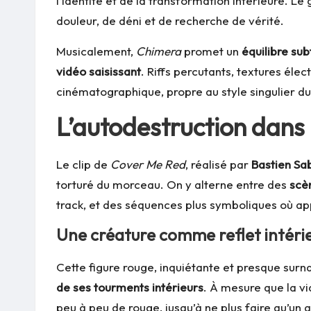
l’identité et de la transformation intérieure. 
douleur, de déni et de recherche de vérité.
Musicalement,
Chimera
promet un
équilibre subt
vidéo saisissant
. Riffs percutants, textures éle
cinématographique, propre au style singulier d
L’autodestruction dans
Le clip de
Cover Me Red
, réalisé par
Bastien Sa
torturé du morceau. On y alterne entre des
scè
track, et des séquences plus symboliques où a
Une créature comme reflet intéri
Cette figure rouge, inquiétante et presque surn
de ses tourments intérieurs
. À mesure que la v
peu à peu de rouge, jusqu’à ne plus faire qu’un 