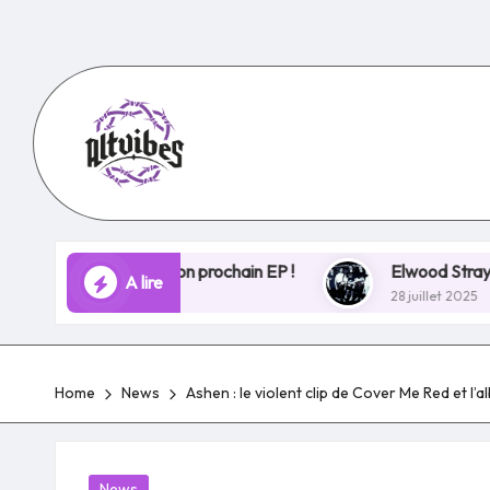
Skip
to
content
bases de son prochain EP !
Elwood Stray ouvre un nouv
A lire
28 juillet 2025
Home
News
Ashen : le violent clip de Cover Me Red et l’
Posted
News