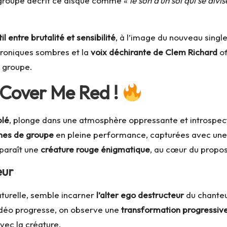
Le groupe décrit ce disque comme «
le son d’un soi qui se divis
il entre brutalité et sensibilité
, à l’image du nouveau singl
ctroniques sombres et la
voix déchirante de Clem Richard
of
u groupe.
 Cover Me Red !
blé
, plonge dans une atmosphère oppressante et introspect
nes de groupe
en pleine performance, capturées avec une é
pparaît une
créature rouge énigmatique
, au cœur du propos
eur
aturelle, semble incarner
l’alter ego destructeur
du chanteu
idéo progresse, on observe une
transformation progressiv
avec la créature.