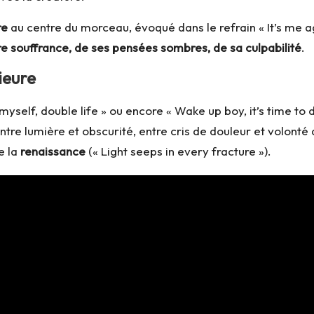
re
au centre du morceau, évoqué dans le refrain « It’s me a
re souffrance, de ses pensées sombres, de sa culpabilité
.
ieure
yself, double life » ou encore « Wake up boy, it’s time to 
tre lumière et obscurité, entre cris de douleur et volonté
e la
renaissance
(« Light seeps in every fracture »).