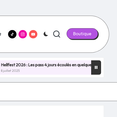
tiktok.com
Instagram.com
youtube.com
Boutique
t
6 : Les pass 4 jours écoulés en quelques minutes, NOUVEAU REC