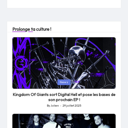
Prolonge ta culture !
Posted
News
in
Kingdom Of Giants sort Digital Hell et pose les bases de
son prochain EP !
By
Julien
29 juillet 2025
Posted
by