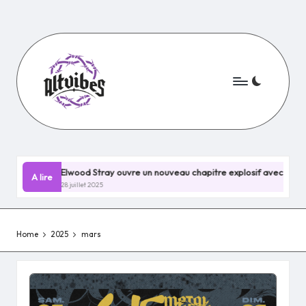
Skip
to
content
Elwood Stray ouvre un nouveau chapitre explosif avec Nevermind !
A lire
28 juillet 2025
Home
2025
mars