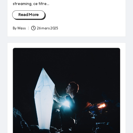
streaming, ce titre…
Read More
By
Wass
26 mars 2025
Posted
by