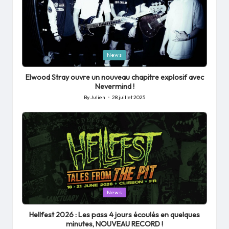
Posted
News
in
Elwood Stray ouvre un nouveau chapitre explosif avec
Nevermind !
By
Julien
28 juillet 2025
Posted
by
Posted
News
in
Hellfest 2026 : Les pass 4 jours écoulés en quelques
minutes, NOUVEAU RECORD !