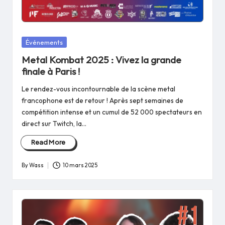
Posted
Événements
in
Metal Kombat 2025 : Vivez la grande
finale à Paris !
Le rendez-vous incontournable de la scène metal
francophone est de retour ! Après sept semaines de
compétition intense et un cumul de 52 000 spectateurs en
direct sur Twitch, la…
Read More
By
Wass
10 mars 2025
Posted
by