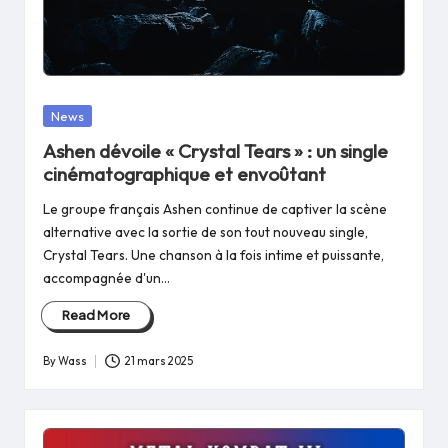
Posted
News
in
Ashen dévoile « Crystal Tears » : un single
cinématographique et envoûtant
Le groupe français Ashen continue de captiver la scène
alternative avec la sortie de son tout nouveau single,
Crystal Tears. Une chanson à la fois intime et puissante,
accompagnée d'un…
Read More
By
Wass
21 mars 2025
Posted
by