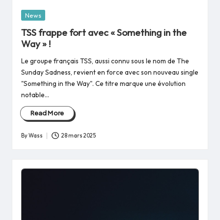
Posted
News
in
TSS frappe fort avec « Something in the
Way » !
Le groupe français TSS, aussi connu sous le nom de The
Sunday Sadness, revient en force avec son nouveau single
"Something in the Way". Ce titre marque une évolution
notable…
Read More
By
Wass
28 mars 2025
Posted
by