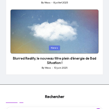
By
Wass
8 juillet 2025
Posted
by
Posted
News
in
Blurred Reality, le nouveau titre plein d’énergie de Bad
Situation !
By
Wass
10 juin 2025
Posted
by
Rechercher