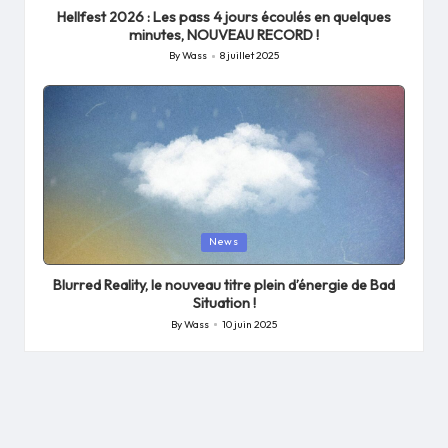
Hellfest 2026 : Les pass 4 jours écoulés en quelques
minutes, NOUVEAU RECORD !
By
Wass
8 juillet 2025
Posted
by
Posted
News
in
Blurred Reality, le nouveau titre plein d’énergie de Bad
Situation !
By
Wass
10 juin 2025
Posted
by