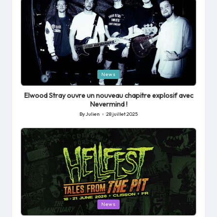
Posted
News
in
Elwood Stray ouvre un nouveau chapitre explosif avec
Nevermind !
By
Julien
28 juillet 2025
Posted
by
Posted
News
in