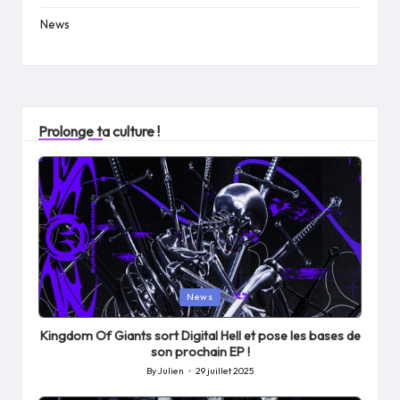
News
Prolonge ta culture !
Posted
News
in
Kingdom Of Giants sort Digital Hell et pose les bases de
son prochain EP !
By
Julien
29 juillet 2025
Posted
by